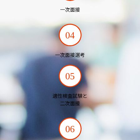
一次面接
04
一次面接選考
05
適性検査試験と
二次面接
06